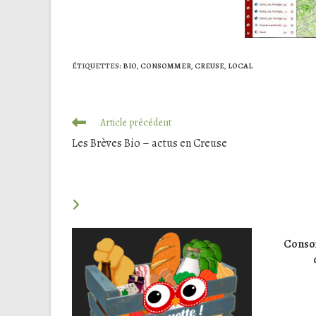
ÉTIQUETTES
:
BIO
,
CONSOMMER
,
CREUSE
,
LOCAL
Read
Article précédent
more
Les Brèves Bio – actus en Creuse
articles
VOUS DEVRIEZ ÉGALEMENT AIMER
Consom