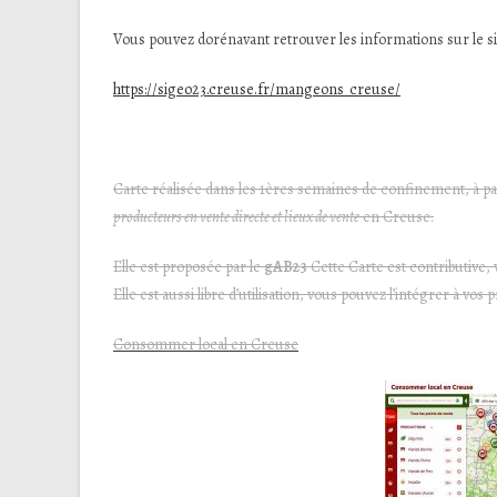
Vous pouvez dorénavant retrouver les informations sur le s
https://sigeo23.creuse.fr/mangeons_creuse/
Carte réalisée dans les 1ères semaines de confinement, à p
producteurs en vente directe et lieux de vente
en Creuse.
Elle est proposée par le
gAB23
Cette Carte est contributive
Elle est aussi libre d’utilisation, vous pouvez l’intégrer à 
Consommer local en Creuse