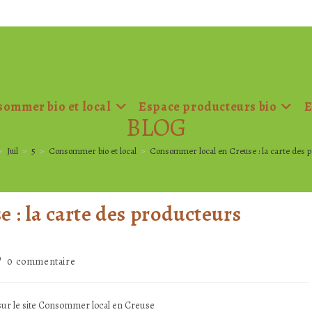
ommer bio et local
Espace producteurs bio
E
BLOG
>
Juil
>
5
>
Consommer bio et local
>
Consommer local en Creuse : la carte des 
 : la carte des producteurs
mmentaires
0 commentaire
blication :
 sur le site Consommer local en Creuse