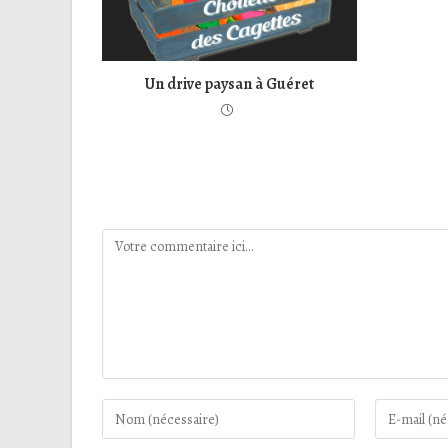
Un drive paysan à Guéret
Laisser un commentaire
Comment
Enter
Enter
your
your