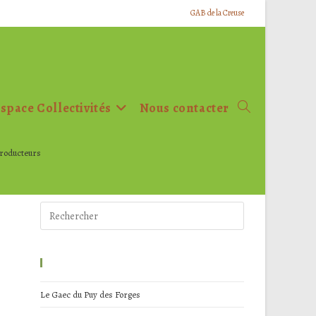
GAB de la Creuse
space Collectivités
Nous contacter
Toggle
website
search
producteurs
Articles Récents
Le Gaec du Puy des Forges