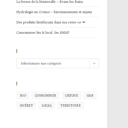
La ferme de la Monterolle – Evaux les Bains
Hydrologie en Creuse – fonctionnement et enjeux
Des produits bio&locaux dans ma resto-co 🥕
Consommer bio & local : les AMAP
Catégories
Catégories
Sélectionner une catégorie
Sujets
BIO
CONSOMMER
CREUSE
GAB
GUÉRET
LOCAL
TERRITOIRE